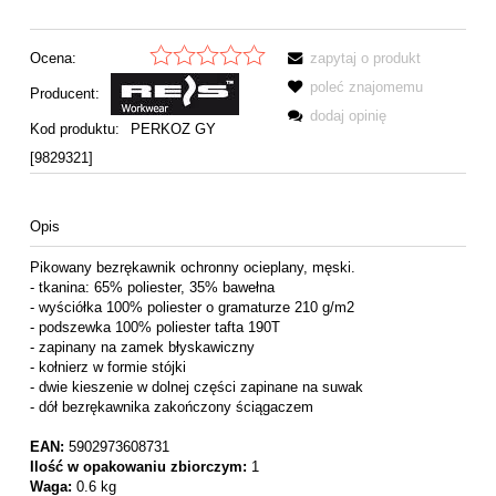
Ocena:
zapytaj o produkt
poleć znajomemu
Producent:
dodaj opinię
Kod produktu:
PERKOZ GY
[9829321]
Opis
Pikowany bezrękawnik ochronny ocieplany, męski.
- tkanina: 65% poliester, 35% bawełna
- wyściółka 100% poliester o gramaturze 210 g/m2
- podszewka 100% poliester tafta 190T
- zapinany na zamek błyskawiczny
- kołnierz w formie stójki
- dwie kieszenie w dolnej części zapinane na suwak
- dół bezrękawnika zakończony ściągaczem
EAN:
5902973608731
Ilość w opakowaniu zbiorczym:
1
Waga:
0.6 kg