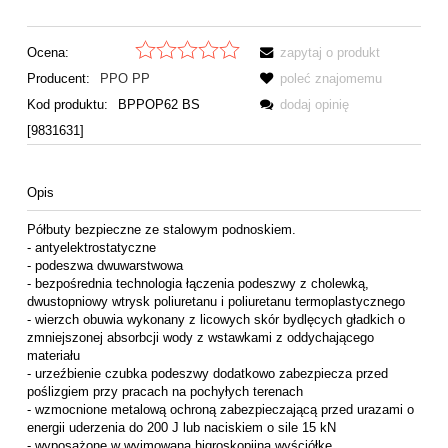
Ocena:
zapytaj o produkt
Producent:
PPO PP
poleć znajomemu
Kod produktu:
BPPOP62 BS
dodaj opinię
[9831631]
Opis
Półbuty bezpieczne ze stalowym podnoskiem.
- antyelektrostatyczne
- podeszwa dwuwarstwowa
- bezpośrednia technologia łączenia podeszwy z cholewką,
dwustopniowy wtrysk poliuretanu i poliuretanu termoplastycznego
- wierzch obuwia wykonany z licowych skór bydlęcych gładkich o
zmniejszonej absorbcji wody z wstawkami z oddychającego
materiału
- urzeźbienie czubka podeszwy dodatkowo zabezpiecza przed
poślizgiem przy pracach na pochyłych terenach
- wzmocnione metalową ochroną zabezpieczającą przed urazami o
energii uderzenia do 200 J lub naciskiem o sile 15 kN
- wyposażone w wyjmowaną higroskopijną wyściółkę