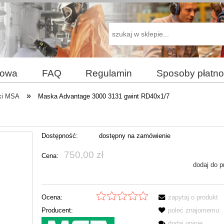
dowa
FAQ
Regulamin
Sposoby płatno
akupy
»
ki MSA
Maska Advantage 3000 3131 gwint RD40x1/7
Dostępność:
dostępny na zamówienie
750,00 zł
Cena:
dodaj do p
Ocena:
zapytaj o produkt
Producent:
poleć znajomemu
dodaj opinię