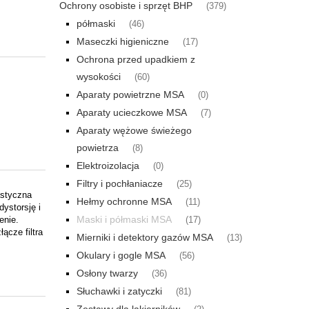
Ochrony osobiste i sprzęt BHP
(379)
półmaski
(46)
Maseczki higieniczne
(17)
Ochrona przed upadkiem z
wysokości
(60)
Aparaty powietrzne MSA
(0)
Aparaty ucieczkowe MSA
(7)
Aparaty wężowe świeżego
powietrza
(8)
Elektroizolacja
(0)
Filtry i pochłaniacze
(25)
astyczna
Hełmy ochronne MSA
(11)
ystorsję i
Maski i półmaski MSA
enie.
(17)
ącze filtra
Mierniki i detektory gazów MSA
(13)
Okulary i gogle MSA
(56)
Osłony twarzy
(36)
Słuchawki i zatyczki
(81)