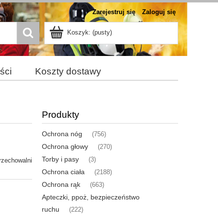
Zarejestruj się
Zaloguj się
Koszyk:
(pusty)
ści
Koszty dostawy
Produkty
Ochrona nóg
(756)
Ochrona głowy
(270)
Torby i pasy
(3)
rzechowalni
Ochrona ciała
(2188)
Ochrona rąk
(663)
Apteczki, ppoż, bezpieczeństwo
ruchu
(222)