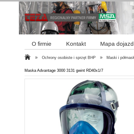
O firmie
Kontakt
Mapa dojaz
Reklamacja i zwroty
Bezpieczne z
»
»
Ochrony osobiste i sprzęt BHP
Maski i półmas
Maska Advantage 3000 3131 gwint RD40x1/7