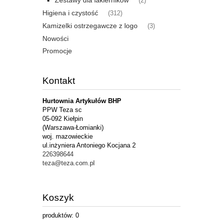
Zestawy dla lakierników
(2)
Higiena i czystość
(312)
Kamizelki ostrzegawcze z logo
(3)
Nowości
Promocje
Kontakt
Hurtownia Artykułów BHP
PPW Teza sc
05-092 Kiełpin
(Warszawa-Łomianki)
woj. mazowieckie
ul.inżyniera Antoniego Kocjana 2
226398644
teza@teza.com.pl
Koszyk
produktów:
0