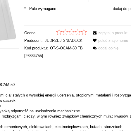
*
- Pole wymagane
dodaj do p
Ocena:
zapytaj o produkt
Producent:
JEDRZEJ SNIADECKI
poleć znajomemu
Kod produktu:
OT-S-OCAM-50 TB
dodaj opinię
[26334755]
 OCAM-50.
 ciał stałych o wysokiej energii uderzenia, stopionymi metalami i rozbryzg
 w daszek
y
wysoką odporność na uszkodzenia mechaniczne
raz rozbryzgami cieczy, w tym również związków chemicznych m.in.: kwasów, 
h remontowych, elektrowniach, elektrociepłowniach, hutach, stoczniach