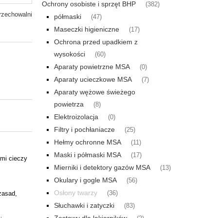
Ochrony osobiste i sprzęt BHP
(382)
rzechowalni
półmaski
(47)
Maseczki higieniczne
(17)
Ochrona przed upadkiem z
wysokości
(60)
Aparaty powietrzne MSA
(0)
Aparaty ucieczkowe MSA
(7)
Aparaty wężowe świeżego
powietrza
(8)
Elektroizolacja
(0)
Filtry i pochłaniacze
(25)
Hełmy ochronne MSA
(11)
Maski i półmaski MSA
(17)
ami cieczy
Mierniki i detektory gazów MSA
(13)
Okulary i gogle MSA
(56)
Osłony twarzy
zasad,
(36)
Słuchawki i zatyczki
(83)