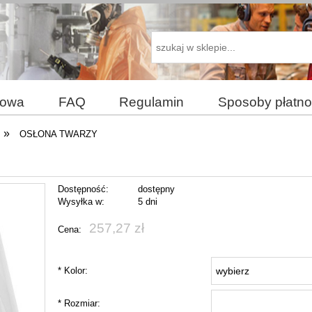
dowa
FAQ
Regulamin
Sposoby płatno
akupy
»
OSŁONA TWARZY
Dostępność:
dostępny
Wysyłka w:
5 dni
257,27 zł
Cena:
*
Kolor:
*
Rozmiar: