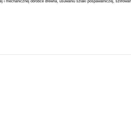
ej i mechanicznej obróbce drewna, usuwaniu szlaki pospawalniczej, szlifowan