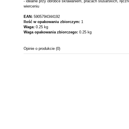
- idealne przy obróbce skrawaniem, pracach ślusarskich, ręczn
wierceniu
EAN:
5905794344192
Ilość w opakowaniu zbiorczym:
1
Waga:
0.25 kg
Waga opakowania zbiorczego:
0.25 kg
Opinie o produkcie (0)