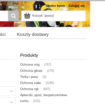
Utwórz konto
Zaloguj się
Koszyk:
(pusty)
ści
Koszty dostawy
Produkty
Ochrona nóg
(757)
Ochrona głowy
(270)
Torby i pasy
(3)
Ochrona ciała
(2185)
Ochrona rąk
(667)
Apteczki, ppoż, bezpieczeństwo
ruchu
(222)