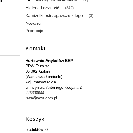
Zestawy dla lakierników
(2)
iu,
Higiena i czystość
(342)
Kamizelki ostrzegawcze z logo
(3)
Nowości
Promocje
Kontakt
Hurtownia Artykułów BHP
PPW Teza sc
05-092 Kiełpin
(Warszawa-Łomianki)
woj. mazowieckie
ul.inżyniera Antoniego Kocjana 2
226398644
teza@teza.com.pl
Koszyk
produktów:
0