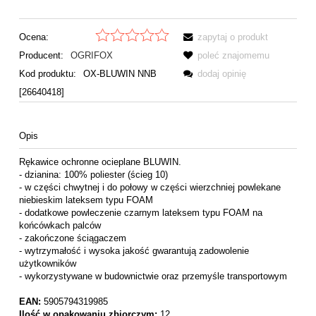
Ocena:
zapytaj o produkt
Producent:
OGRIFOX
poleć znajomemu
Kod produktu:
OX-BLUWIN NNB
dodaj opinię
[26640418]
Opis
Rękawice ochronne ocieplane BLUWIN.
- dzianina: 100% poliester (ścieg 10)
- w części chwytnej i do połowy w części wierzchniej powlekane
niebieskim lateksem typu FOAM
- dodatkowe powleczenie czarnym lateksem typu FOAM na
końcówkach palców
- zakończone ściągaczem
- wytrzymałość i wysoka jakość gwarantują zadowolenie
użytkowników
- wykorzystywane w budownictwie oraz przemyśle transportowym
EAN:
5905794319985
Ilość w opakowaniu zbiorczym:
12