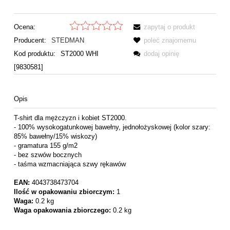
Ocena:
zapytaj o produkt
Producent:
STEDMAN
poleć znajomemu
Kod produktu:
ST2000 WHI
dodaj opinię
[9830581]
Opis
T-shirt dla mężczyzn i kobiet ST2000.
- 100% wysokogatunkowej bawełny, jednołożyskowej (kolor szary:
85% bawełny/15% wiskozy)
- gramatura 155 g/m2
- bez szwów bocznych
- taśma wzmacniająca szwy rękawów
EAN:
4043738473704
Ilość w opakowaniu zbiorczym:
1
Waga:
0.2 kg
Waga opakowania zbiorczego:
0.2 kg