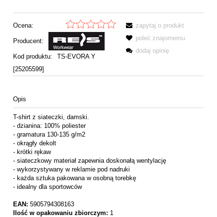
Ocena:
zapytaj o produkt
poleć znajomemu
Producent:
dodaj opinię
Kod produktu:
TS-EVORA Y
[25205599]
Opis
T-shirt z siateczki, damski.
- dzianina: 100% poliester
- gramatura 130-135 g/m2
- okrągły dekolt
- krótki rękaw
- siateczkowy materiał zapewnia doskonałą wentylację
- wykorzystywany w reklamie pod nadruki
- każda sztuka pakowana w osobną torebkę
- idealny dla sportowców
EAN:
5905794308163
Ilość w opakowaniu zbiorczym:
1