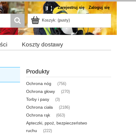
Zarejestruj się
Zaloguj się
Koszyk:
(pusty)
ści
Koszty dostawy
Produkty
Ochrona nóg
(756)
Ochrona głowy
(270)
Torby i pasy
(3)
Ochrona ciała
(2186)
Ochrona rąk
(663)
Apteczki, ppoż, bezpieczeństwo
ruchu
(222)