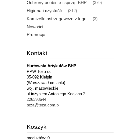
Ochrony osobiste i sprzęt BHP
(379)
Higiena i czystość
(312)
Kamizelki ostrzegawcze z logo
(3)
Nowości
Promocje
Kontakt
Hurtownia Artykułów BHP
PPW Teza sc
05-092 Kiełpin
(Warszawa-Łomianki)
woj. mazowieckie
ul.inżyniera Antoniego Kocjana 2
226398644
teza@teza.com.pl
Koszyk
produktów:
0