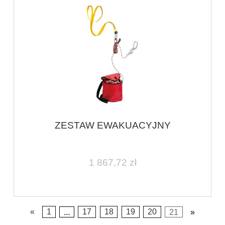
ZESTAW EWAKUACYJNY
1 867,72 zł
«
1
...
17
18
19
20
21
»